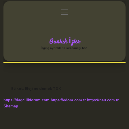
menüyü
Anasayfa
Gizlilik Politikası
Yasal Uyarı
aç
Hakkımızda
Günlük İzler
İlginç ayrıntılarla sıradanlığı boz.
Etiket:
Eleji ne demek TDK
https://dagcilikforum.com
https://edom.com.tr
https://neu.com.tr
Sitemap