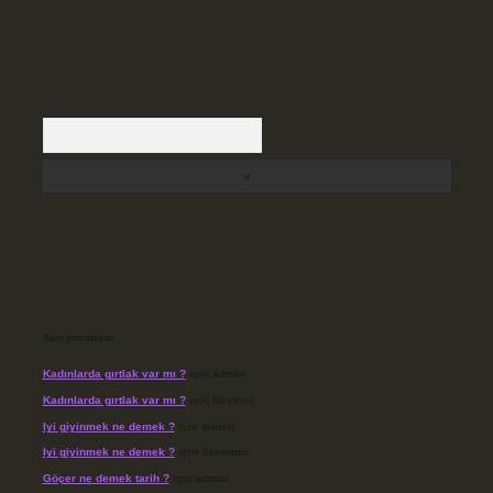
Arama
Son yorumlar
Kadınlarda gırtlak var mı ?
için
admin
Kadınlarda gırtlak var mı ?
için
Başkan
Iyi giyinmek ne demek ?
için
admin
Iyi giyinmek ne demek ?
için
Yasemin
Göçer ne demek tarih ?
için
admin