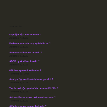
Sidebar
Son Yazılar
Köpeğin ağzı haram mıdır ?
Ağustos 7, 2026
Dedenin yanında baş açılabilir mi ?
Ağustos 6, 2026
Avene cicalfate ne demek ?
Ağustos 5, 2026
ABCB uyak düzeni nedir ?
Ağustos 3, 2026
630 hesap nasıl kullanılır ?
Temmuz 30, 2026
Antalya öğrenci kartı için ne gerekli ?
Temmuz 3, 2026
Yeşilırmak Çarşamba’da nerede dökülür ?
Temmuz 2, 2026
Ankara Bursa arası hızlı tren kaç saat ?
Temmuz 1, 2026
Alüminyum ne zaman bulundu ?