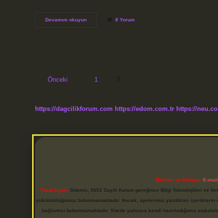
Galeta
Devamını okuyun
8 Yorum
unu
bayatlar
mı
?
Yazı
Önceki
1
2
sayfalaması
https://dagcilikforum.com
https://edom.com.tr
https://neu.co
Reklam ve İletişim:
E-mai
Yasal Uyarı:
Sitemiz, 5651 Sayılı Kanun gereğince Bilgi Teknolojileri ve İl
yükümlülüğümüz bulunmamaktadır. Ancak, üyelerimiz yazdıkları içeriklerin sor
bağlantısı bulunmamaktadır. Sitede yalnızca kendi hazırladığımız makalel