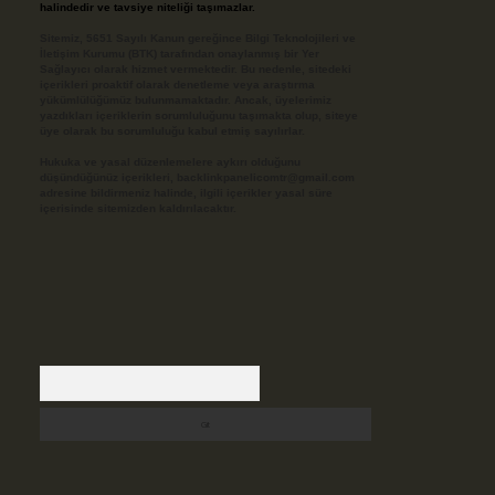
halindedir ve tavsiye niteliği taşımazlar.
Sitemiz, 5651 Sayılı Kanun gereğince Bilgi Teknolojileri ve
İletişim Kurumu (BTK) tarafından onaylanmış bir Yer
Sağlayıcı olarak hizmet vermektedir. Bu nedenle, sitedeki
içerikleri proaktif olarak denetleme veya araştırma
yükümlülüğümüz bulunmamaktadır. Ancak, üyelerimiz
yazdıkları içeriklerin sorumluluğunu taşımakta olup, siteye
üye olarak bu sorumluluğu kabul etmiş sayılırlar.
Hukuka ve yasal düzenlemelere aykırı olduğunu
düşündüğünüz içerikleri,
backlinkpanelicomtr@gmail.com
adresine bildirmeniz halinde, ilgili içerikler yasal süre
içerisinde sitemizden kaldırılacaktır.
Arama