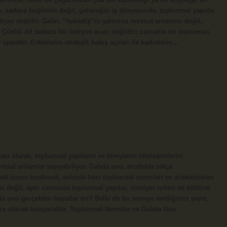
me, sadece bugünün değil, geleceğin iş dünyasında, toplumsal yapıda
liyor olabilir. Gelin, “hakediş”in yalnızca mevcut anlamını değil,
 Çünkü dil sadece bir iletişim aracı değildir; zamanla bir toplumun,
işarettir. Erkeklerin stratejik bakış açıları ile kadınların…
ı olarak, toplumsal yapıların ve bireylerin etkileşimlerini
umsal anlamlar taşıyabiliyor. Galeta unu, mutfakta sıkça
ak üzere bırakmak, aslında bazı toplumsal normları ve alışkanlıkları
değil, aynı zamanda toplumsal yapılar, cinsiyet rolleri ve kültürel
leta unu gerçekten bayatlar mı? Belki de bu soruya verdiğimiz yanıt,
za olanak tanıyacaktır. Toplumsal Normlar ve Galeta Unu