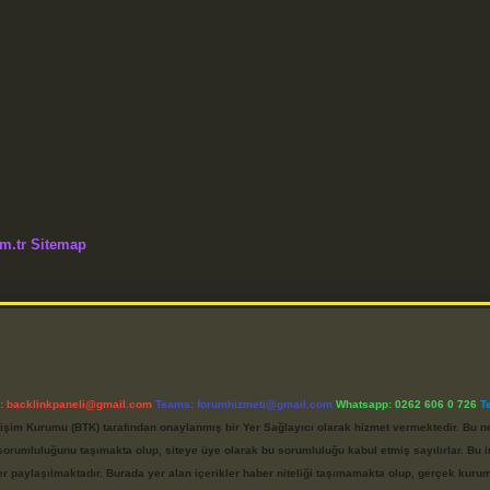
m.tr
Sitemap
l:
backlinkpaneli@gmail.com
Teams:
forumhizmeti@gmail.com
Whatsapp: 0262 606 0 726
T
etişim Kurumu (BTK) tarafından onaylanmış bir Yer Sağlayıcı olarak hizmet vermektedir. Bu ne
umluluğunu taşımakta olup, siteye üye olarak bu sorumluluğu kabul etmiş sayılırlar. Bu inte
er paylaşılmaktadır. Burada yer alan içerikler haber niteliği taşımamakta olup, gerçek ku