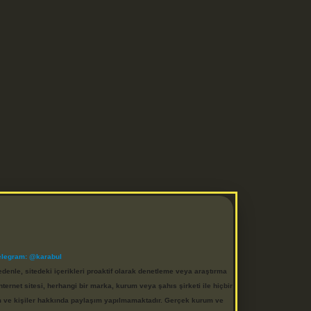
elegram: @karabul
denle, sitedeki içerikleri proaktif olarak denetleme veya araştırma
rnet sitesi, herhangi bir marka, kurum veya şahıs şirketi ile hiçbir
rum ve kişiler hakkında paylaşım yapılmamaktadır. Gerçek kurum ve