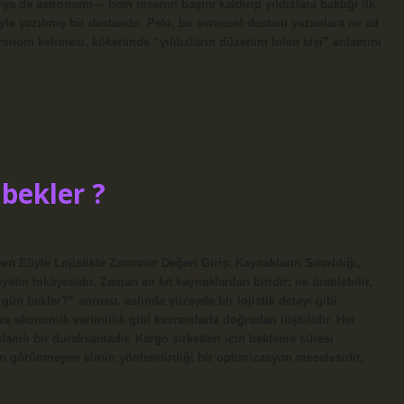
i —ya da astronomi— hem insanın başını kaldırıp yıldızlara baktığı ilk
yle yazılmış bir destandır. Peki, bu evrensel destanı yazanlara ne ad
onom kelimesi, kökeninde “yıldızların düzenini bilen kişi” anlamını
bekler ?
liyle Lojistikte Zamanın Değeri Giriş: Kaynakların Sınırlılığı,
tin hikâyesidir. Zaman en kıt kaynaklardan biridir; ne üretilebilir,
 gün bekler?” sorusu, aslında yüzeyde bir lojistik detayı gibi
ve ekonomik verimlilik gibi kavramlarla doğrudan ilişkilidir. Her
lamlı bir duraksamadır. Kargo şirketleri için bekleme süresi
ın görünmeyen elinin yönlendirdiği bir optimizasyon meselesidir.