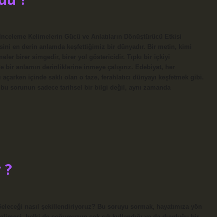
nceleme Kelimelerin Gücü ve Anlatıların Dönüştürücü Etkisi
sini en derin anlamda keşfettiğimiz bir dünyadır. Bir metin, kimi
r birer simgedir, birer yol göstericidir. Tıpkı bir içkiyi
e bir anlamın derinliklerine inmeye çalışırız. Edebiyat, her
ı açarken içinde saklı olan o taze, ferahlatıcı dünyayı keşfetmek gibi.
u sorunun sadece tarihsel bir bilgi değil, aynı zamanda
 ?
Geleceği nasıl şekillendiriyoruz? Bu soruyu sormak, hayatımıza yön
kelimesi, belki de çoğumuzun çok sık kullandığı ya da duyduğu bir