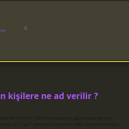
ızda
 kişilere ne ad verilir ?
ara Ne Ad Verilir? Bir kelime bazen bir galaksi kadar derindir.
iyatçı için “gök” yalnızca bir yükseklik değil, anlamın derinliğidir.