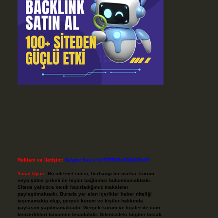
Reklam ve İletişim:
Skype: live:.cid.575569c608265c69
Yasal Uyarı:
Bu internet sitesi, herhangi bir marka, kurum
veya şahıs şirketi ile hiçbir bağlantısı bulunmamaktadır.
Sitede yalnızca kendi hazırladığımız makaleler
paylaşılmaktadır. Burada yer alan içerikler haber niteliği
taşımamakta olup, gerçek kurum ve kişiler hakkında
paylaşım yapılmamaktadır. Gerçek kurum ve kişiler ile isim
benzerlikleri tamamen tesadüfidir. Sitemizdeki bilgiler taslak