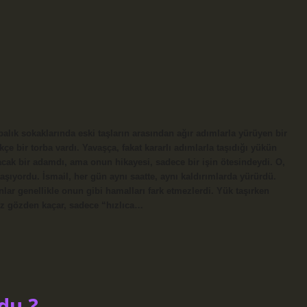
alık sokaklarında eski taşların arasından ağır adımlarla yürüyen bir
çe bir torba vardı. Yavaşça, fakat kararlı adımlarla taşıdığı yükün
cak bir adamdı, ama onun hikayesi, sadece bir işin ötesindeydi. O,
taşıyordu. İsmail, her gün aynı saatte, aynı kaldırımlarda yürürdü.
ar genellikle onun gibi hamalları fark etmezlerdi. Yük taşırken
ez gözden kaçar, sadece “hızlıca…
du ?