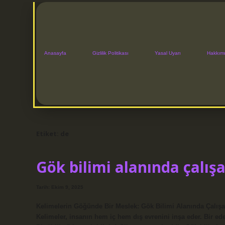
Anasayfa
Gizlilik Politikası
Yasal Uyarı
Hakkım
Etiket:
de
Gök bilimi alanında çalışan
Tarih: Ekim 9, 2025
Kelimelerin Göğünde Bir Meslek: Gök Bilimi Alanında Çalışanl
Kelimeler, insanın hem iç hem dış evrenini inşa eder. Bir edeb