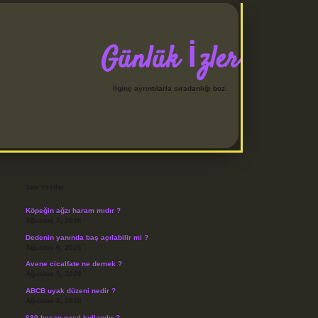
Günlük İzler
İlginç ayrıntılarla sıradanlığı boz.
Sidebar
betci
Son Yazılar
Köpeğin ağzı haram mıdır ?
Ağustos 7, 2026
Dedenin yanında baş açılabilir mi ?
Ağustos 6, 2026
Avene cicalfate ne demek ?
Ağustos 5, 2026
ABCB uyak düzeni nedir ?
Ağustos 3, 2026
630 hesap nasıl kullanılır ?