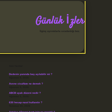
Günlük İzler
İlginç ayrıntılarla sıradanlığı boz.
Sidebar
betci
Son Yazılar
Dedenin yanında baş açılabilir mi ?
Ağustos 6, 2026
Avene cicalfate ne demek ?
Ağustos 5, 2026
ABCB uyak düzeni nedir ?
Ağustos 3, 2026
630 hesap nasıl kullanılır ?
Temmuz 30, 2026
Antalya öğrenci kartı için ne gerekli ?