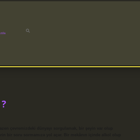
ızda
 ?
Bazen çevremizdeki dünyayı sorgulamak, bir şeyin var olup
in bir soru sormamıza yol açar. Bir mekânın içinde alkol olup