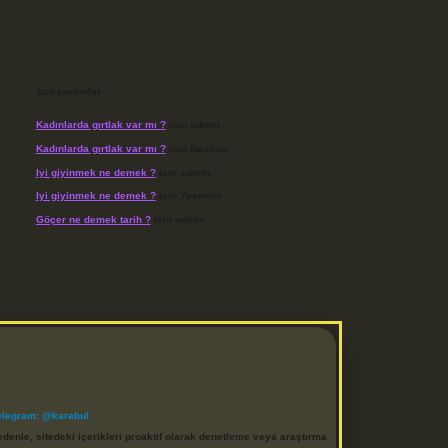
Son yorumlar
Kadınlarda gırtlak var mı ?
için
admin
Kadınlarda gırtlak var mı ?
için
Başkan
Iyi giyinmek ne demek ?
için
admin
Iyi giyinmek ne demek ?
için
Yasemin
Göçer ne demek tarih ?
için
admin
elegram: @karabul
denle, sitedeki içerikleri proaktif olarak denetleme veya araştırma