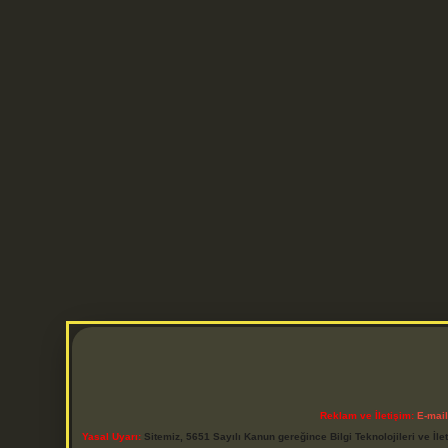
Reklam ve İletişim:
E-mai
Yasal Uyarı:
Sitemiz, 5651 Sayılı Kanun gereğince Bilgi Teknolojileri ve İl