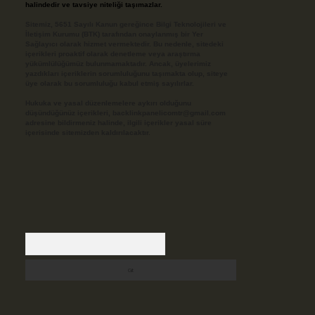
halindedir ve tavsiye niteliği taşımazlar.
Sitemiz, 5651 Sayılı Kanun gereğince Bilgi Teknolojileri ve
İletişim Kurumu (BTK) tarafından onaylanmış bir Yer
Sağlayıcı olarak hizmet vermektedir. Bu nedenle, sitedeki
içerikleri proaktif olarak denetleme veya araştırma
yükümlülüğümüz bulunmamaktadır. Ancak, üyelerimiz
yazdıkları içeriklerin sorumluluğunu taşımakta olup, siteye
üye olarak bu sorumluluğu kabul etmiş sayılırlar.
Hukuka ve yasal düzenlemelere aykırı olduğunu
düşündüğünüz içerikleri,
backlinkpanelicomtr@gmail.com
adresine bildirmeniz halinde, ilgili içerikler yasal süre
içerisinde sitemizden kaldırılacaktır.
Arama