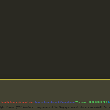
l:
backlinkpaneli@gmail.com
Teams:
forumhizmeti@gmail.com
Whatsapp: 0262 606 0 726
T
etişim Kurumu (BTK) tarafından onaylanmış bir Yer Sağlayıcı olarak hizmet vermektedir. Bu ne