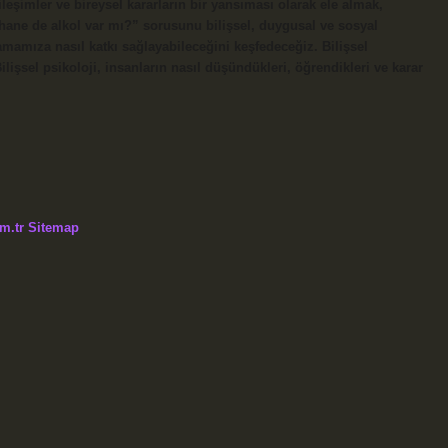
ileşimler ve bireysel kararların bir yansıması olarak ele almak,
ekhane de alkol var mı?” sorusunu bilişsel, duygusal ve sosyal
amamıza nasıl katkı sağlayabileceğini keşfedeceğiz. Bilişsel
ilişsel psikoloji, insanların nasıl düşündükleri, öğrendikleri ve karar
m.tr
Sitemap