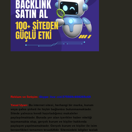
Reklam ve İletişim:
Skype: live:.cid.575569c608265c69
Yasal Uyarı:
Bu internet sitesi, herhangi bir marka, kurum
veya şahıs şirketi ile hiçbir bağlantısı bulunmamaktadır.
Sitede yalnızca kendi hazırladığımız makaleler
paylaşılmaktadır. Burada yer alan içerikler haber niteliği
taşımamakta olup, gerçek kurum ve kişiler hakkında
paylaşım yapılmamaktadır. Gerçek kurum ve kişiler ile isim
benzerlikleri tamamen tesadüfidir. Sitemizdeki bilgiler taslak