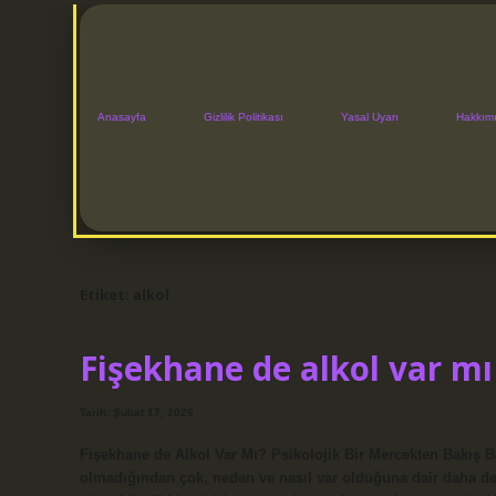
Anasayfa
Gizlilik Politikası
Yasal Uyarı
Hakkım
Etiket:
alkol
Fişekhane de alkol var mı
Tarih: Şubat 17, 2026
Fişekhane de Alkol Var Mı? Psikolojik Bir Mercekten Bakış 
olmadığından çok, neden ve nasıl var olduğuna dair daha der