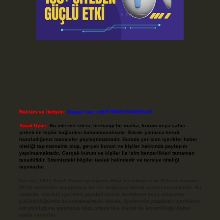
Reklam ve İletişim:
Skype: live:.cid.575569c608265c69
Yasal Uyarı:
Bu internet sitesi, herhangi bir marka, kurum veya şahıs
şirketi ile hiçbir bağlantısı bulunmamaktadır. Sitede yalnızca kendi
hazırladığımız makaleler paylaşılmaktadır. Burada yer alan içerikler haber
niteliği taşımamakta olup, gerçek kurum ve kişiler hakkında paylaşım
yapılmamaktadır. Gerçek kurum ve kişiler ile isim benzerlikleri tamamen
tesadüfidir. Sitemizdeki bilgiler taslak halindedir ve tavsiye niteliği
taşımazlar.
Sitemiz, 5651 Sayılı Kanun gereğince Bilgi Teknolojileri ve İletişim Kurumu
(BTK) tarafından onaylanmış bir Yer Sağlayıcı olarak hizmet vermektedir. Bu
nedenle, sitedeki içerikleri proaktif olarak denetleme veya araştırma
yükümlülüğümüz bulunmamaktadır. Ancak, üyelerimiz yazdıkları içeriklerin
sorumluluğunu taşımakta olup, siteye üye olarak bu sorumluluğu kabul
etmiş sayılırlar.