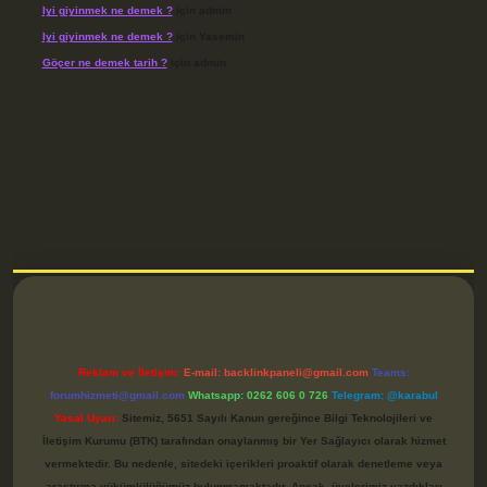
Iyi giyinmek ne demek ?
için
admin
Iyi giyinmek ne demek ?
için
Yasemin
Göçer ne demek tarih ?
için
admin
etci
Reklam ve İletişim:
E-mail:
backlinkpaneli@gmail.com
Teams:
forumhizmeti@gmail.com
Whatsapp: 0262 606 0 726
Telegram: @karabul
Yasal Uyarı:
Sitemiz, 5651 Sayılı Kanun gereğince Bilgi Teknolojileri ve
İletişim Kurumu (BTK) tarafından onaylanmış bir Yer Sağlayıcı olarak hizmet
vermektedir. Bu nedenle, sitedeki içerikleri proaktif olarak denetleme veya
araştırma yükümlülüğümüz bulunmamaktadır. Ancak, üyelerimiz yazdıkları