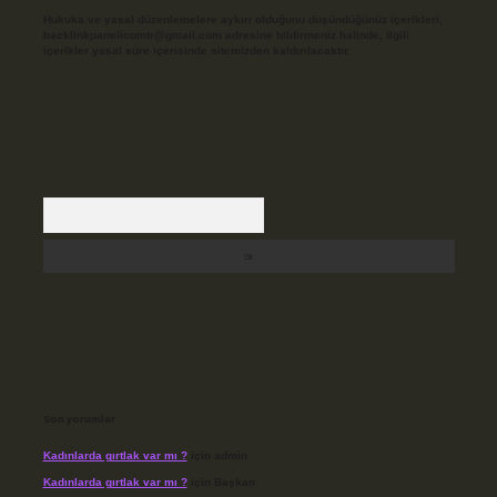
Hukuka ve yasal düzenlemelere aykırı olduğunu düşündüğünüz içerikleri,
backlinkpanelicomtr@gmail.com
adresine bildirmeniz halinde, ilgili
içerikler yasal süre içerisinde sitemizden kaldırılacaktır.
Arama
Son yorumlar
Kadınlarda gırtlak var mı ?
için
admin
Kadınlarda gırtlak var mı ?
için
Başkan