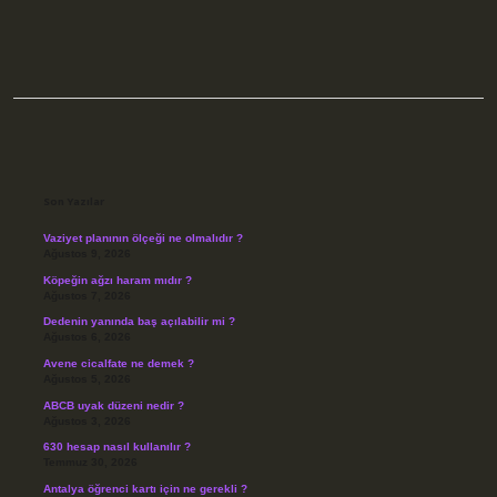
Sidebar
Son Yazılar
Vaziyet planının ölçeği ne olmalıdır ?
Ağustos 9, 2026
Köpeğin ağzı haram mıdır ?
Ağustos 7, 2026
Dedenin yanında baş açılabilir mi ?
Ağustos 6, 2026
Avene cicalfate ne demek ?
Ağustos 5, 2026
ABCB uyak düzeni nedir ?
Ağustos 3, 2026
630 hesap nasıl kullanılır ?
Temmuz 30, 2026
Antalya öğrenci kartı için ne gerekli ?