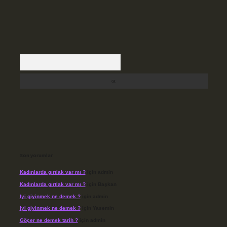
Arama
Son yorumlar
Kadınlarda gırtlak var mı ?
için
admin
Kadınlarda gırtlak var mı ?
için
Başkan
Iyi giyinmek ne demek ?
için
admin
Iyi giyinmek ne demek ?
için
Yasemin
Göçer ne demek tarih ?
için
admin