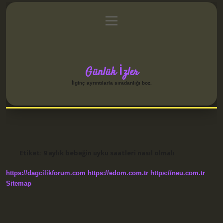
menüyü
Anasayfa
Gizlilik Politikası
Yasal Uyarı
aç
Hakkımızda
Günlük İzler
İlginç ayrıntılarla sıradanlığı boz.
Etiket:
9 aylık bebeğin uyku saatleri nasıl olmalı
https://dagcilikforum.com
https://edom.com.tr
https://neu.com.tr
Sitemap