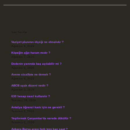
Sidebar
Son Yazılar
Vaziyet planının ölçeği ne olmalıdır ?
Ağustos 9, 2026
Köpeğin ağzı haram mıdır ?
Ağustos 7, 2026
Dedenin yanında baş açılabilir mi ?
Ağustos 6, 2026
Avene cicalfate ne demek ?
Ağustos 5, 2026
ABCB uyak düzeni nedir ?
Ağustos 3, 2026
630 hesap nasıl kullanılır ?
Temmuz 30, 2026
Antalya öğrenci kartı için ne gerekli ?
Temmuz 3, 2026
Yeşilırmak Çarşamba’da nerede dökülür ?
Temmuz 2, 2026
Ankara Bursa arası hızlı tren kaç saat ?