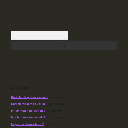
Arama
Son yorumlar
Kadınlarda gırtlak var mı ?
için
admin
Kadınlarda gırtlak var mı ?
için
Başkan
Iyi giyinmek ne demek ?
için
admin
Iyi giyinmek ne demek ?
için
Yasemin
Göçer ne demek tarih ?
için
admin