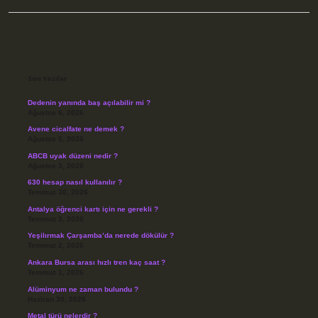
Sidebar
Son Yazılar
Dedenin yanında baş açılabilir mi ?
Ağustos 6, 2026
Avene cicalfate ne demek ?
Ağustos 5, 2026
ABCB uyak düzeni nedir ?
Ağustos 3, 2026
630 hesap nasıl kullanılır ?
Temmuz 30, 2026
Antalya öğrenci kartı için ne gerekli ?
Temmuz 3, 2026
Yeşilırmak Çarşamba’da nerede dökülür ?
Temmuz 2, 2026
Ankara Bursa arası hızlı tren kaç saat ?
Temmuz 1, 2026
Alüminyum ne zaman bulundu ?
Haziran 30, 2026
Metal türü nelerdir ?