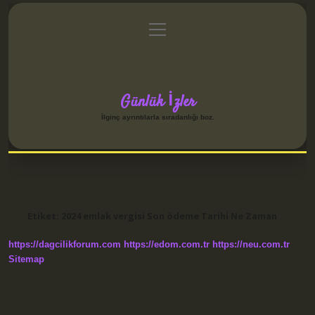
menüyü
Anasayfa
Gizlilik Politikası
Yasal Uyarı
aç
Hakkımızda
Günlük İzler
İlginç ayrıntılarla sıradanlığı boz.
Etiket:
2024 emlak vergisi Son ödeme Tarihi Ne Zaman
https://dagcilikforum.com
https://edom.com.tr
https://neu.com.tr
Sitemap